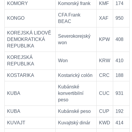
KOMORY
Komorský frank
KMF
174
CFA Frank
KONGO
XAF
950
BEAC
KOREJSKÁ LIDOVĚ
Severokorejský
DEMOKRATICKÁ
KPW
408
won
REPUBLIKA
KOREJSKÁ
Won
KRW
410
REPUBLIKA
KOSTARIKA
Kostarický colón
CRC
188
Kubánské
KUBA
konvertibilní
CUC
931
peso
KUBA
Kubánské peso
CUP
192
KUVAJT
Kuvajtský dinár
KWD
414