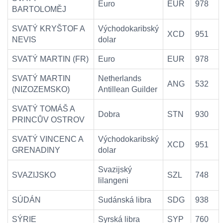
Euro
EUR
978
BARTOLOMĚJ
SVATÝ KRYŠTOF A
Východokaribský
XCD
951
NEVIS
dolar
SVATÝ MARTIN (FR)
Euro
EUR
978
SVATÝ MARTIN
Netherlands
ANG
532
(NIZOZEMSKO)
Antillean Guilder
SVATÝ TOMÁŠ A
Dobra
STN
930
PRINCŮV OSTROV
SVATÝ VINCENC A
Východokaribský
XCD
951
GRENADINY
dolar
Svazijský
SVAZIJSKO
SZL
748
lilangeni
SÚDÁN
Sudánská libra
SDG
938
SÝRIE
Syrská libra
SYP
760