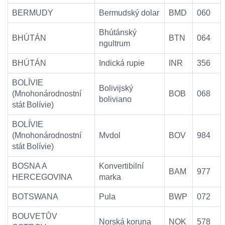
BERMUDY
Bermudský dolar
BMD
060
Bhútánský
BHÚTÁN
BTN
064
ngultrum
BHÚTÁN
Indická rupie
INR
356
BOLÍVIE
Bolivijský
(Mnohonárodnostní
BOB
068
boliviano
stát Bolívie)
BOLÍVIE
(Mnohonárodnostní
Mvdol
BOV
984
stát Bolívie)
BOSNA A
Konvertibilní
BAM
977
HERCEGOVINA
marka
BOTSWANA
Pula
BWP
072
BOUVETŮV
Norská koruna
NOK
578