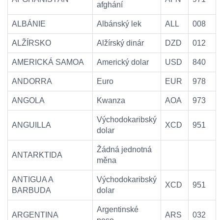
afghání
ALBÁNIE
Albánský lek
ALL
008
ALŽÍRSKO
Alžírský dinár
DZD
012
AMERICKÁ SAMOA
Americký dolar
USD
840
ANDORRA
Euro
EUR
978
ANGOLA
Kwanza
AOA
973
Východokaribský
ANGUILLA
XCD
951
dolar
Žádná jednotná
ANTARKTIDA
měna
ANTIGUA A
Východokaribský
XCD
951
BARBUDA
dolar
Argentinské
ARGENTINA
ARS
032