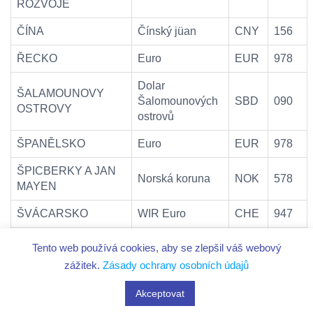
ROZVOJE
ČÍNA
Čínský jüan
CNY
156
ŘECKO
Euro
EUR
978
Dolar
ŠALAMOUNOVY
Šalomounových
SBD
090
OSTROVY
ostrovů
ŠPANĚLSKO
Euro
EUR
978
ŠPICBERKY A JAN
Norská koruna
NOK
578
MAYEN
ŠVÁCARSKO
WIR Euro
CHE
947
ŠVÉDSKO
Švédská koruna
SEK
752
Tento web používá cookies, aby se zlepšil váš webový
zážitek.
Zásady ochrany osobních údajů
ŠVÝCARSKO
Švýcarský frank
CHF
756
Akceptovat
ŠVÝCARSKO
WIR Frank
CHW
948