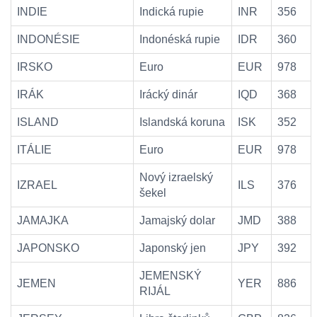
INDIE
Indická rupie
INR
356
INDONÉSIE
Indonéská rupie
IDR
360
IRSKO
Euro
EUR
978
IRÁK
Irácký dinár
IQD
368
ISLAND
Islandská koruna
ISK
352
ITÁLIE
Euro
EUR
978
Nový izraelský
IZRAEL
ILS
376
šekel
JAMAJKA
Jamajský dolar
JMD
388
JAPONSKO
Japonský jen
JPY
392
JEMENSKÝ
JEMEN
YER
886
RIJÁL