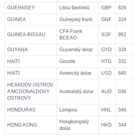
GUERNSEY
Libra šterlinků
GBP
826
GUINEA
Guinejský frank
GNF
324
CFA Frank
GUINEA-BISSAU
XOF
952
BCEAO
GUYANA
Guyanský dolar
GYD
328
HAITI
Gourde
HTG
332
HAITI
Americký dolar
USD
840
HEARDŮV OSTROV
A MCDONALDOVY
Australský dolar
AUD
036
OSTROVY
HONDURAS
Lempira
HNL
340
Hongkongský
HONG KONG
HKD
344
dolar