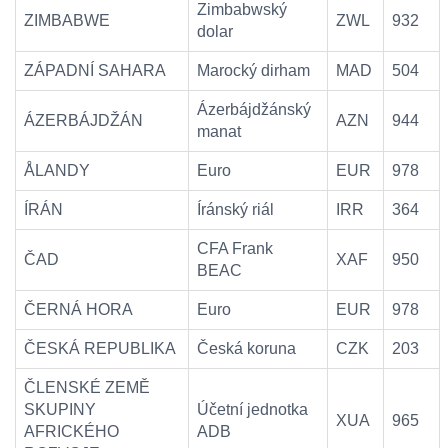
Zimbabwský
ZIMBABWE
ZWL
932
dolar
ZÁPADNÍ SAHARA
Marocký dirham
MAD
504
Ázerbájdžánský
ÁZERBÁJDŽÁN
AZN
944
manat
ÅLANDY
Euro
EUR
978
ÍRÁN
Íránský riál
IRR
364
CFA Frank
ČAD
XAF
950
BEAC
ČERNÁ HORA
Euro
EUR
978
ČESKÁ REPUBLIKA
Česká koruna
CZK
203
ČLENSKÉ ZEMĚ
SKUPINY
Účetní jednotka
XUA
965
AFRICKÉHO
ADB