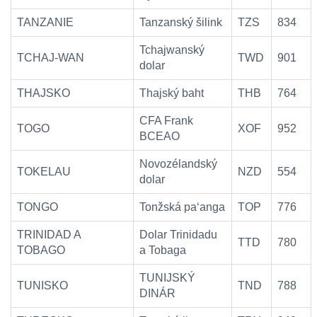
TANZANIE
Tanzanský šilink
TZS
834
Tchajwanský
TCHAJ-WAN
TWD
901
dolar
THAJSKO
Thajský baht
THB
764
CFA Frank
TOGO
XOF
952
BCEAO
Novozélandský
TOKELAU
NZD
554
dolar
TONGO
Tonžská paʻanga
TOP
776
TRINIDAD A
Dolar Trinidadu
TTD
780
TOBAGO
a Tobaga
TUNIJSKÝ
TUNISKO
TND
788
DINÁR