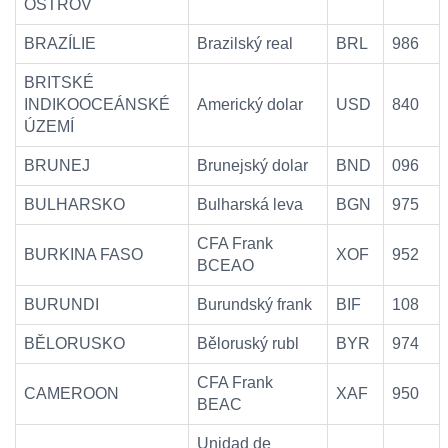
OSTROV
BRAZÍLIE
Brazilský real
BRL
986
BRITSKÉ
INDIKOOCEÁNSKÉ
Americký dolar
USD
840
ÚZEMÍ
BRUNEJ
Brunejský dolar
BND
096
BULHARSKO
Bulharská leva
BGN
975
CFA Frank
BURKINA FASO
XOF
952
BCEAO
BURUNDI
Burundský frank
BIF
108
BĚLORUSKO
Běloruský rubl
BYR
974
CFA Frank
CAMEROON
XAF
950
BEAC
Unidad de