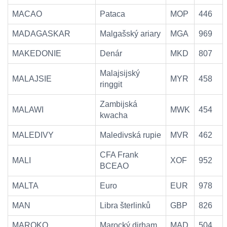
MACAO
Pataca
MOP
446
MADAGASKAR
Malgašský ariary
MGA
969
MAKEDONIE
Denár
MKD
807
Malajsijský
MALAJSIE
MYR
458
ringgit
Zambijská
MALAWI
MWK
454
kwacha
MALEDIVY
Maledivská rupie
MVR
462
CFA Frank
MALI
XOF
952
BCEAO
MALTA
Euro
EUR
978
MAN
Libra šterlinků
GBP
826
MAROKO
Marocký dirham
MAD
504