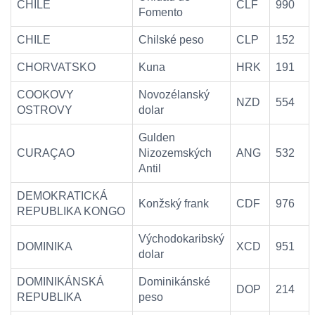
CHILE
CLF
990
Fomento
CHILE
Chilské peso
CLP
152
CHORVATSKO
Kuna
HRK
191
COOKOVY
Novozélanský
NZD
554
OSTROVY
dolar
Gulden
CURAÇAO
Nizozemských
ANG
532
Antil
DEMOKRATICKÁ
Konžský frank
CDF
976
REPUBLIKA KONGO
Východokaribský
DOMINIKA
XCD
951
dolar
DOMINIKÁNSKÁ
Dominikánské
DOP
214
REPUBLIKA
peso