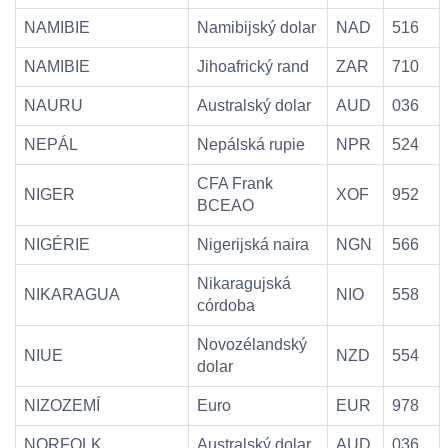
NAMIBIE
Namibijský dolar
NAD
516
NAMIBIE
Jihoafrický rand
ZAR
710
NAURU
Australský dolar
AUD
036
NEPÁL
Nepálská rupie
NPR
524
CFA Frank
NIGER
XOF
952
BCEAO
NIGÉRIE
Nigerijská naira
NGN
566
Nikaragujská
NIKARAGUA
NIO
558
córdoba
Novozélandský
NIUE
NZD
554
dolar
NIZOZEMÍ
Euro
EUR
978
NORFOLK
Australský dolar
AUD
036