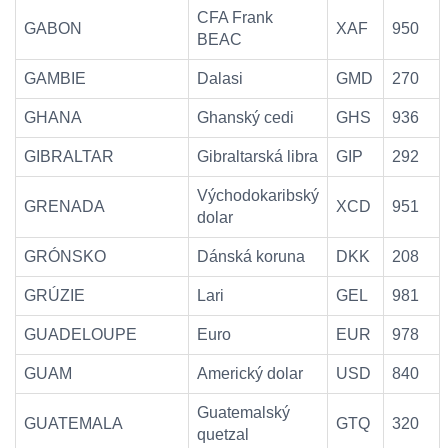
CFA Frank
GABON
XAF
950
BEAC
GAMBIE
Dalasi
GMD
270
GHANA
Ghanský cedi
GHS
936
GIBRALTAR
Gibraltarská libra
GIP
292
Východokaribský
GRENADA
XCD
951
dolar
GRÓNSKO
Dánská koruna
DKK
208
GRÚZIE
Lari
GEL
981
GUADELOUPE
Euro
EUR
978
GUAM
Americký dolar
USD
840
Guatemalský
GUATEMALA
GTQ
320
quetzal