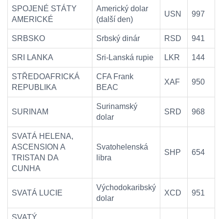
SPOJENÉ STÁTY
Americký dolar
USN
997
AMERICKÉ
(další den)
SRBSKO
Srbský dinár
RSD
941
SRI LANKA
Sri-Lanská rupie
LKR
144
STŘEDOAFRICKÁ
CFA Frank
XAF
950
REPUBLIKA
BEAC
Surinamský
SURINAM
SRD
968
dolar
SVATÁ HELENA,
ASCENSION A
Svatohelenská
SHP
654
TRISTAN DA
libra
CUNHA
Východokaribský
SVATÁ LUCIE
XCD
951
dolar
SVATÝ