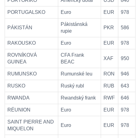
PORTORIKO
Americký dolar
USD
840
PORTUGALSKO
Euro
EUR
978
Pákistánská
PÁKISTÁN
PKR
586
rupie
RAKOUSKO
Euro
EUR
978
ROVNÍKOVÁ
CFA Frank
XAF
950
GUINEA
BEAC
RUMUNSKO
Rumunské leu
RON
946
RUSKO
Ruský rubl
RUB
643
RWANDA
Rwandský frank
RWF
646
RÉUNION
Euro
EUR
978
SAINT PIERRE AND
Euro
EUR
978
MIQUELON