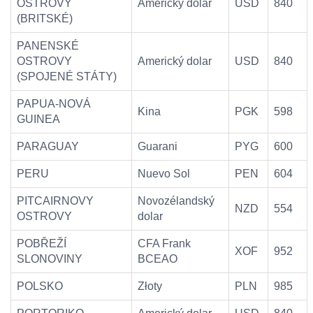
OSTROVY
Americký dolar
USD
840
(BRITSKÉ)
PANENSKÉ
OSTROVY
Americký dolar
USD
840
(SPOJENÉ STÁTY)
PAPUA-NOVÁ
Kina
PGK
598
GUINEA
PARAGUAY
Guarani
PYG
600
PERU
Nuevo Sol
PEN
604
PITCAIRNOVY
Novozélandský
NZD
554
OSTROVY
dolar
POBŘEŽÍ
CFA Frank
XOF
952
SLONOVINY
BCEAO
POLSKO
Złoty
PLN
985