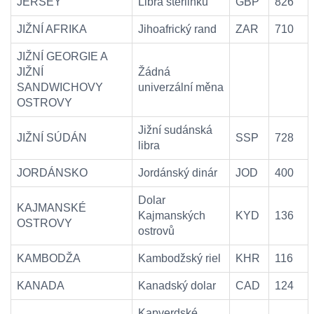
JERSEY
Libra šterlinků
GBP
826
JIŽNÍ AFRIKA
Jihoafrický rand
ZAR
710
JIŽNÍ GEORGIE A
JIŽNÍ
Žádná
SANDWICHOVY
univerzální měna
OSTROVY
Jižní sudánská
JIŽNÍ SÚDÁN
SSP
728
libra
JORDÁNSKO
Jordánský dinár
JOD
400
Dolar
KAJMANSKÉ
Kajmanských
KYD
136
OSTROVY
ostrovů
KAMBODŽA
Kambodžský riel
KHR
116
KANADA
Kanadský dolar
CAD
124
Kapverdské