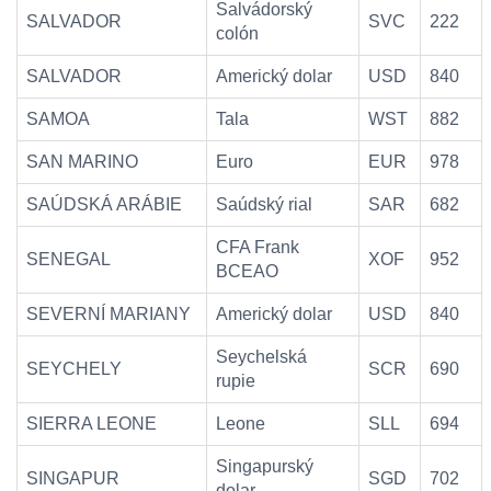
Salvádorský
SALVADOR
SVC
222
colón
SALVADOR
Americký dolar
USD
840
SAMOA
Tala
WST
882
SAN MARINO
Euro
EUR
978
SAÚDSKÁ ARÁBIE
Saúdský rial
SAR
682
CFA Frank
SENEGAL
XOF
952
BCEAO
SEVERNÍ MARIANY
Americký dolar
USD
840
Seychelská
SEYCHELY
SCR
690
rupie
SIERRA LEONE
Leone
SLL
694
Singapurský
SINGAPUR
SGD
702
dolar