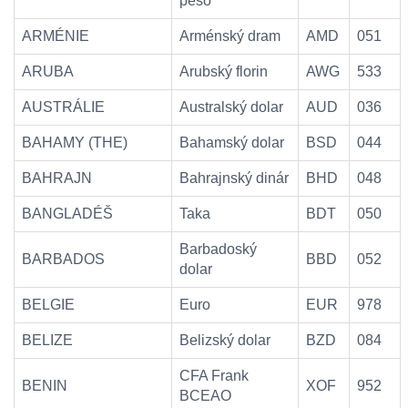
peso
ARMÉNIE
Arménský dram
AMD
051
ARUBA
Arubský florin
AWG
533
AUSTRÁLIE
Australský dolar
AUD
036
BAHAMY (THE)
Bahamský dolar
BSD
044
BAHRAJN
Bahrajnský dinár
BHD
048
BANGLADÉŠ
Taka
BDT
050
Barbadoský
BARBADOS
BBD
052
dolar
BELGIE
Euro
EUR
978
BELIZE
Belizský dolar
BZD
084
CFA Frank
BENIN
XOF
952
BCEAO