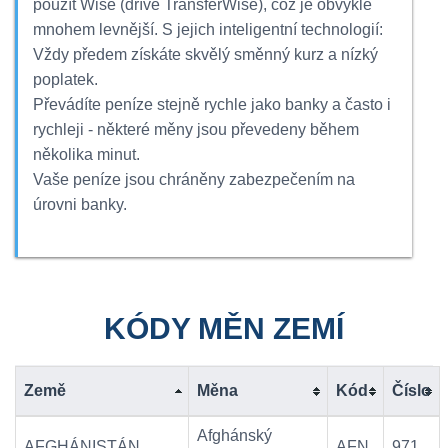
použít Wise (dříve TransferWise), což je obvykle
mnohem levnější. S jejich inteligentní technologií:
Vždy předem získáte skvělý směnný kurz a nízký
poplatek.
Převádíte peníze stejně rychle jako banky a často i
rychleji - některé měny jsou převedeny během
několika minut.
Vaše peníze jsou chráněny zabezpečením na
úrovni banky.
KÓDY MĚN ZEMÍ
Země
Měna
Kód
Číslo
Afghánský
AFGHÁNISTÁN
AFN
971