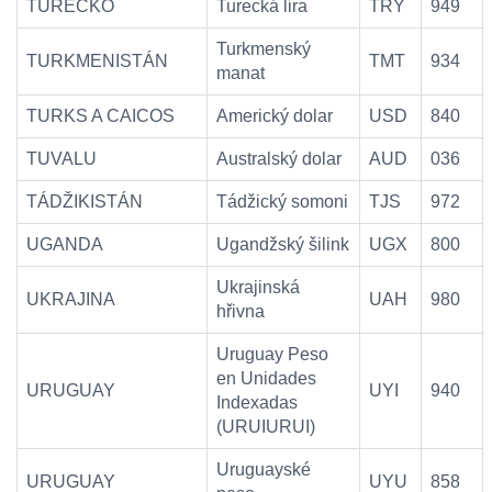
TURECKO
Turecká lira
TRY
949
Turkmenský
TURKMENISTÁN
TMT
934
manat
TURKS A CAICOS
Americký dolar
USD
840
TUVALU
Australský dolar
AUD
036
TÁDŽIKISTÁN
Tádžický somoni
TJS
972
UGANDA
Ugandžský šilink
UGX
800
Ukrajinská
UKRAJINA
UAH
980
hřivna
Uruguay Peso
en Unidades
URUGUAY
UYI
940
Indexadas
(URUIURUI)
Uruguayské
URUGUAY
UYU
858