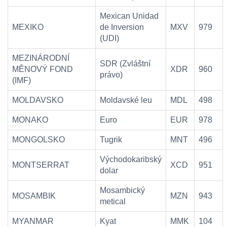
Mexican Unidad
MEXIKO
de Inversion
MXV
979
(UDI)
MEZINÁRODNÍ
SDR (Zvláštní
MĚNOVÝ FOND
XDR
960
právo)
(IMF)
MOLDAVSKO
Moldavské leu
MDL
498
MONAKO
Euro
EUR
978
MONGOLSKO
Tugrik
MNT
496
Východokaribský
MONTSERRAT
XCD
951
dolar
Mosambický
MOSAMBIK
MZN
943
metical
MYANMAR
Kyat
MMK
104