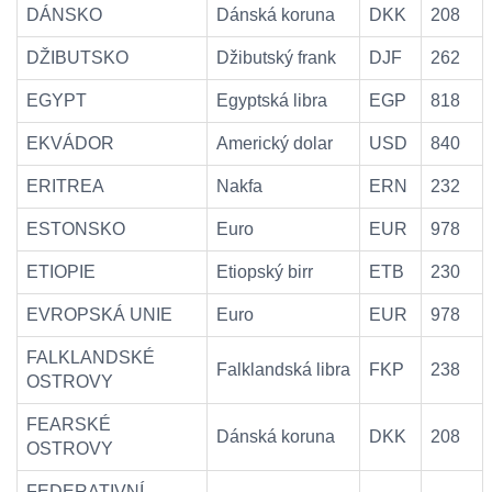
DÁNSKO
Dánská koruna
DKK
208
DŽIBUTSKO
Džibutský frank
DJF
262
EGYPT
Egyptská libra
EGP
818
EKVÁDOR
Americký dolar
USD
840
ERITREA
Nakfa
ERN
232
ESTONSKO
Euro
EUR
978
ETIOPIE
Etiopský birr
ETB
230
EVROPSKÁ UNIE
Euro
EUR
978
FALKLANDSKÉ
Falklandská libra
FKP
238
OSTROVY
FEARSKÉ
Dánská koruna
DKK
208
OSTROVY
FEDERATIVNÍ