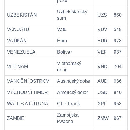
peso
Uzbekistánský
UZBEKISTÁN
UZS
860
sum
VANUATU
Vatu
VUV
548
VATIKÁN
Euro
EUR
978
VENEZUELA
Bolivar
VEF
937
Vietnamský
VIETNAM
VND
704
dong
VÁNOČNÍ OSTROV
Australský dolar
AUD
036
VÝCHODNÍ TIMOR
Americký dolar
USD
840
WALLIS A FUTUNA
CFP Frank
XPF
953
Zambijská
ZAMBIE
ZMW
967
kwacha